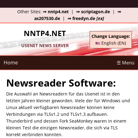
Other Sites:
⇒ nntp4.net
|
⇒ scriptagon.de
|
⇒
as207530.de
|
⇒ freedyn.de
[ex]
NNTP4.NET
Change Language:
English (EN)
USENET NEWS SERVER
Home
☰ Menü
Newsreader Software:
Die Auswahl an Newsreadern für das Usenet ist in den
letzten Jahren kleiner geworden. Viele der für Windows und
Linux aktuell verfügbaren Newsreader können keine
Verbindungen via TLSv1.2 und TLSv1.3 aufbauen.
Thunderbird und dessen Fork SeaMonkey waren in einem
kleinen Test die einzigen Newsreader, die sich via TLS
korrekt verbinden konnten.