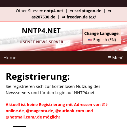
Other Sites:
⇒ nntp4.net
|
⇒ scriptagon.de
|
⇒
as207530.de
|
⇒ freedyn.de
[ex]
NNTP4.NET
Change Language:
English (EN)
USENET NEWS SERVER
Home
☰ Menü
Registrierung:
Sie registrieren sich zur kostenlosen Nutzung des
Newsservers und für den Login auf NNTP4.net.
Aktuell ist keine Registrierung mit Adressen von @t-
online.de, @magenta.de, @outlook.com und
@hotmail.com/.de möglich!